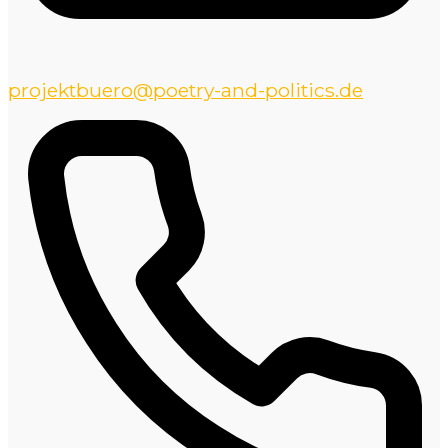
projektbuero@poetry-and-politics.de