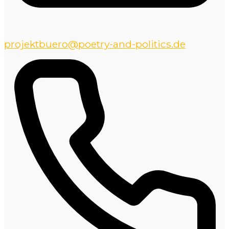
projektbuero@poetry-and-politics.de