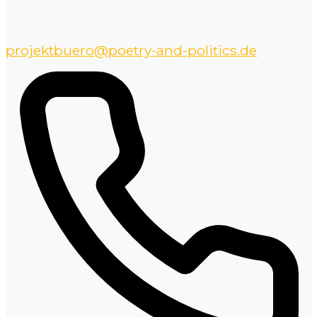
projektbuero@poetry-and-politics.de