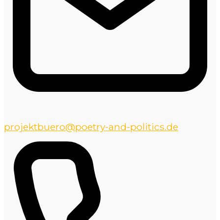
projektbuero@poetry-and-politics.de