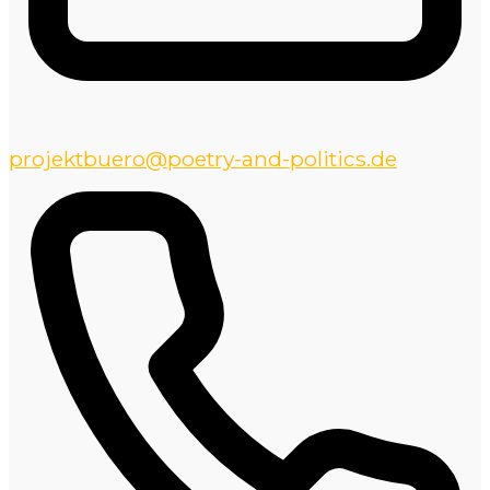
projektbuero@poetry-and-politics.de