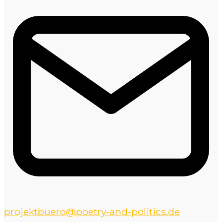
projektbuero@poetry-and-politics.de