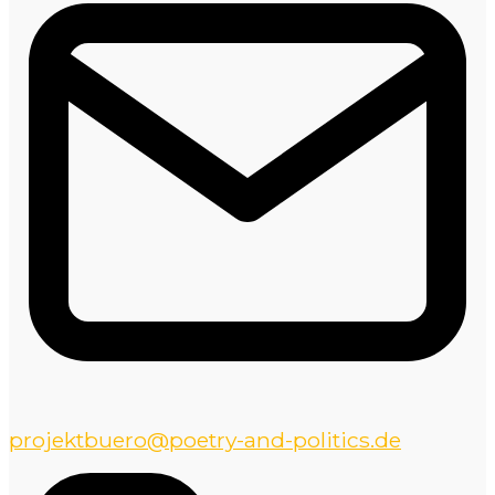
projektbuero@poetry-and-politics.de