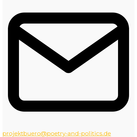
projektbuero@poetry-and-politics.de