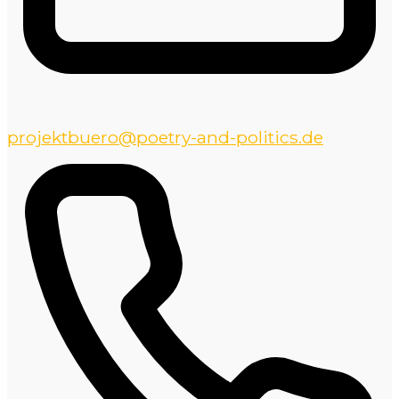
projektbuero@poetry-and-politics.de