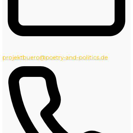
projektbuero@poetry-and-politics.de