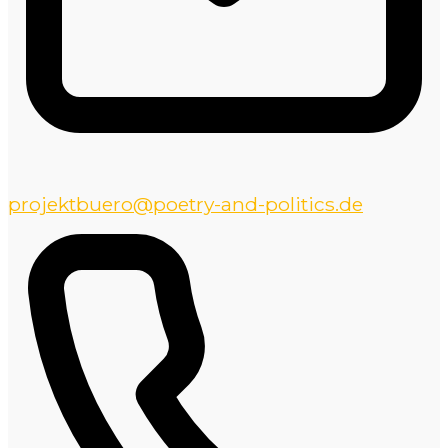
projektbuero@poetry-and-politics.de